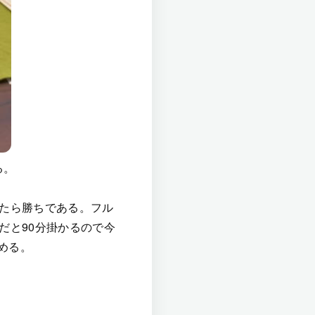
る。
したら勝ちである。フル
だと90分掛かるので今
める。