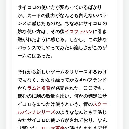
サイコロの使い方が変わっているばかり
か、カードの能力がなんとも言えないバラ
ンスに感じたものだ。ちなみにサイコロの
妙な使い方は、その後
イスファハン
に引き
継がれたように感じる。しかし、この妙な
バランスでもやってみたい楽しさがこのゲ
ームにはあった。
それから新しいゲームをリリースするわけ
でもなく、かなり経ってからaleaブランド
から
ラムと名誉
が発売された。ここでも、
進むのに駒の数量を用い、何かの判定にサ
イコロを１つだけ使うという、昔の
スクー
ルパンチシリーズ
のようななんとも子供じ
みたサイコロの使い方がされており、なん
せ驚いた。
ローマ革命
の時はたまたまデザ