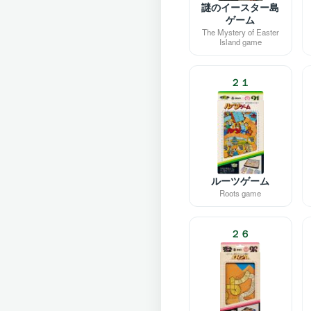
謎のイースター島
ゲーム
The Mystery of Easter
Island game
２１
ルーツゲーム
Roots game
２６