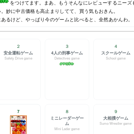
をつけてます。まあ、もうそんなにレビューするニーズ
い。妙に中古価格も高止まりしてて、買う気もおきん。
はあるけど、やっぱり今のゲームと比べると、全然あかんわ。
２
３
４
安全運転ゲーム
4人の刑事ゲーム
スクールゲーム
Safety Drive game
Detectives game
School game
７
８
９
ミニレーダーゲー
大相撲ゲーム
ム
Sumo Wrestler game
Mini Ladar game