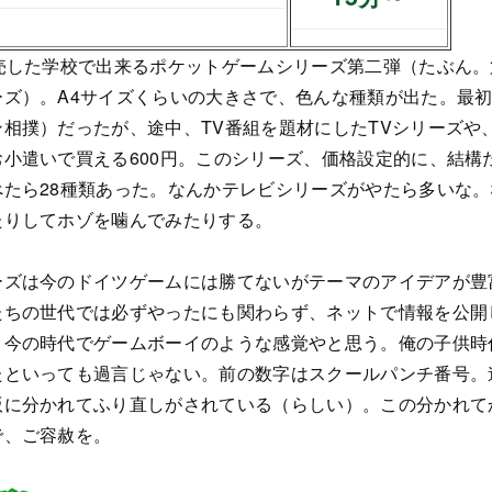
発売した学校で出来るポケットゲームシリーズ第二弾（たぶん
ズ）。A4サイズくらいの大きさで、色んな種類が出た。最初
相撲）だったが、途中、TV番組を題材にしたTVシリーズや
小遣いで買える600円。このシリーズ、価格設定的に、結構
べたら28種類あった。なんかテレビシリーズがやたら多いな
たりしてホゾを噛んでみたりする。
ーズは今のドイツゲームには勝てないがテーマのアイデアが豊
たちの世代では必ずやったにも関わらず、ネットで情報を公開
。今の時代でゲームボーイのような感覚やと思う。俺の子供時
たといっても過言じゃない。前の数字はスクールパンチ番号。
版に分かれてふり直しがされている（らしい）。この分かれて
で、ご容赦を。