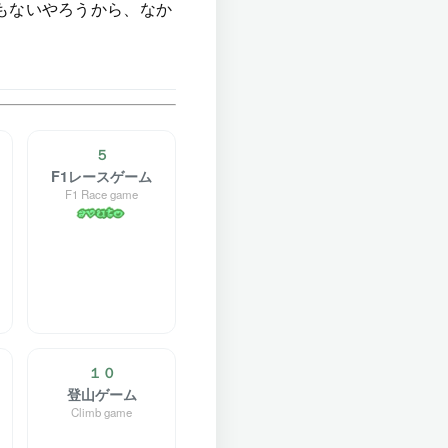
もないやろうから、なか
５
F1レースゲーム
F1 Race game
１０
登山ゲーム
Climb game