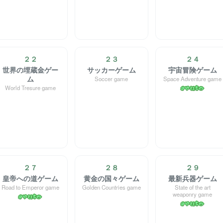
２２
２３
２４
世界の埋蔵金ゲー
サッカーゲーム
宇宙冒険ゲーム
ム
Soccer game
Space Adventure game
World Tresure game
２７
２８
２９
皇帝への道ゲーム
黄金の国々ゲーム
最新兵器ゲーム
Road to Emperor game
Golden Countries game
State of the art
weaponry game