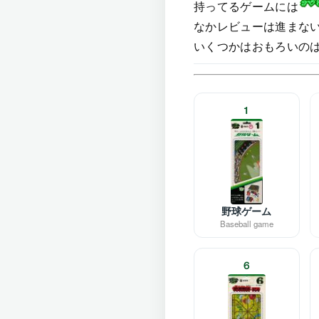
持ってるゲームには
なかレビューは進まな
いくつかはおもろいの
1
野球ゲーム
Baseball game
６