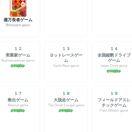
億万長者ゲーム
Billionaire game
１２
１３
１４
実業家ゲーム
ヨットレースゲー
全国縦断ドライブ
ム
ゲーム
Businessperson game
Yacht Race game
Japan Drive game
１７
１８
１９
救出ゲーム
大脱走ゲーム
フィールドアスレ
チックゲーム
Rescue game
The Great Escape game
Field Athletic game