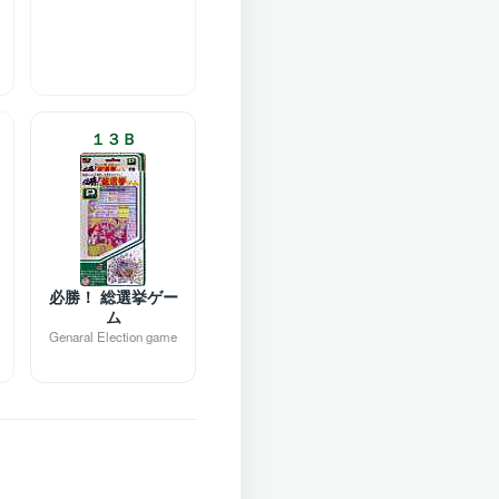
１３Ｂ
必勝！ 総選挙ゲー
ム
Genaral Election game