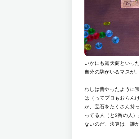
いかにも露天商といっ
自分の駒がいるマスが
わしは昔やったように
は（ってプロもおらん
が、宝石をたくさん持
ってる人（と2番の人）
ないのだ。決算は、誰