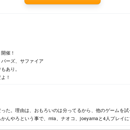
日開催！
トパーズ、サファイア
でもあり。
だよ！
だった。理由は、おもろいのは分ってるから、他のゲームを試
んやろという事で、mia、ナオコ、joeyamaと4人プレイ