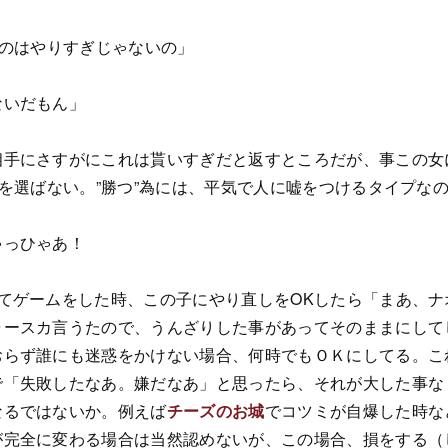
今のはやりすぎじゃないの」
ないだもん」
相手にさすがにこれは貰いすぎだと返すところだが、事この女
段を選ばない。”勝つ”為には、平気で人に嘘をつけるタイプな
ゃっひゃあ！
てゲームをした時、この子にやり直しをOKしたら「まあ、ナ
ャースカ言うたので、うんざりした事があってそのままにして
おらず誰にも迷惑をかけない場合、何時でもＯＫにしてる。こ
で「失敗したなあ。嫌だなあ」と思ったら、それが大した事な
なるではないか。例えば
チーズのお城
でコツミが自爆した時な
が完全に変わる場合は当然認めないが、この場合、損をする（