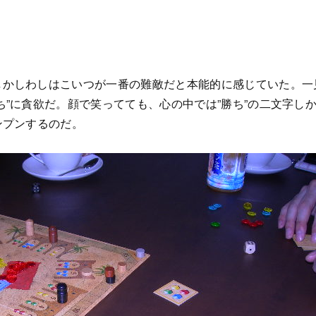
」
」
しかしわしはこいつが一番の難敵だと本能的に感じていた。一
ち”に貪欲だ。顔で笑ってても、心の中では”勝ち”の二文字し
ンプンするのだ。