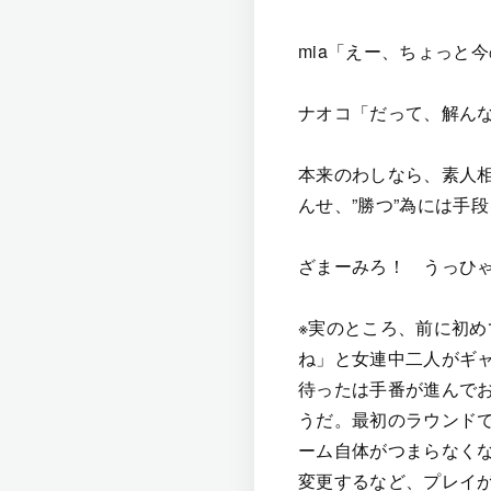
mia「えー、ちょっと
ナオコ「だって、解ん
本来のわしなら、素人
んせ、”勝つ”為には手
ざまーみろ！ うっひ
※実のところ、前に初め
ね」と女連中二人がギ
待ったは手番が進んで
うだ。最初のラウンド
ーム自体がつまらなく
変更するなど、プレイ