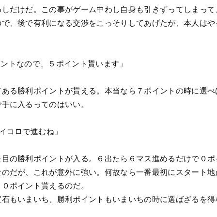
わしだけだ。この事がゲーム中わし自身も引きずってしまって
ので、後で有利になる交渉をこっそりしてあげたが、本人はや
ポイントなので、５ポイント貰います」
てある勝利ポイントが貰える。本当なら７ポイントの時に選べ
で手に入るってのはいい。
サイコロで進むね」
た目の勝利ポイントが入る。６出たら６マス進めるだけで０ポ
なのだが、これが意外に強い。何故なら一番最初にスタート地
１０ポイント貰えるのだ。
宝石もいまいち、勝利ポイントもいまいちの時に選ばざるを得