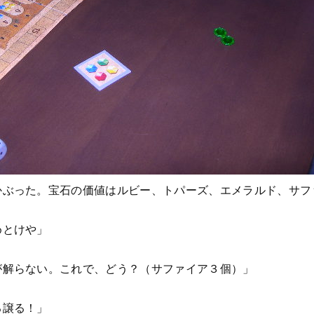
かぶった。宝石の価値はルビー、トパーズ、エメラルド、サフ
めとけや」
が解らない。これで、どう？（サファイア３個）」
る譲る！」