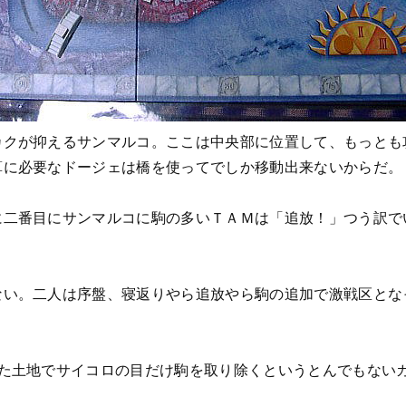
カクが抑えるサンマルコ。ここは中央部に位置して、もっとも
算に必要なドージェは橋を使ってでしか移動出来ないからだ。
に二番目にサンマルコに駒の多いＴＡＭは「追放！」つう訳で
ない。二人は序盤、寝返りやら追放やら駒の追加で激戦区とな
した土地でサイコロの目だけ駒を取り除くというとんでもない