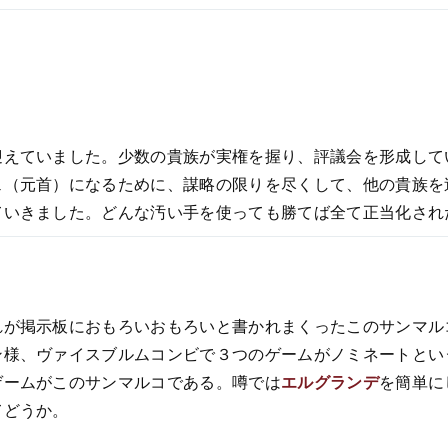
迎えていました。少数の貴族が実権を握り、評議会を形成して
ェ（元首）になるために、謀略の限りを尽くして、他の貴族を
ていきました。どんな汚い手を使っても勝てば全て正当化され
れが掲示板におもろいおもろいと書かれまくったこのサンマル
ン様、ヴァイスブルムコンビで３つのゲームがノミネートとい
ゲームがこのサンマルコである。噂では
エルグランデ
を簡単に
てどうか。