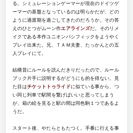
る。シミュレーションゲーマーが現在のドイツゲ
ーマーの基盤となっているのは明らかだが、どの
ように過渡期を過ごしてきたのだろうか。その答
えのひとつがムーン作
エアラインズ
だ。そのリメ
イクである本作ユニオンパシフィックをようやく
プレイ出来た。兄、ＴＡＭ夫妻、たっかんとの五
人プレイにて。
結構昔にルールを読んだきりだったので、ルール
ブック片手に説明するがどうにも的を得ない。見
た目は
チケットトゥライド
に似ている事から、つ
い同じ列車で駅間を繋げばいいと思ってしまう
が、箱の絵を見ると駅の間は同色駒１つであるよ
うだ。
スタート後、やたらともたつく。手番に行える事