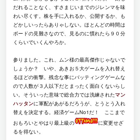
だれることなく、すさまじいまでのジレンマを味
わい尽くす。株を手に入れるか、公開するか、も
どかしいったらありゃしない。ほとんどの時間は
ボードの見難さなので、見るのに慣れたら９０分
くらいでいくんやろか。
参りました。これ、ムン様の最高傑作じゃないで
しょうか？ いや、あきお５大ゲームを入れ替え
るほどの衝撃。残念な事にバッティングゲームな
ので人数が３人以下だとまったく面白くないらし
い。そういった意味で総合力では洗練された
マン
ハッタン
に軍配があがるだろうが、とうとう入れ
替えを決定する。経済ゲームNo1だ！ ここまで
おもろいとやはり最上級の
に変更せざ
るを得ない。