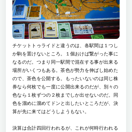
チケットトゥライドと違うのは、各駅間は１つし
か駒を置けないところ。１個おけば繋がった事に
なるのだ。つまり同一駅間で混在する事が出来る
場所がいくつもある。茶色が勢力を伸ばし始めた
ので、茶色を公開する。もったいないのは同じ株
券なら何枚でも一度に公開出来るのだが、別々の
色なら１枚ずつの２枚までしか出せないのだ。同
色を溜めに溜めてドンと出したいところだが、決
算が先に来てはどうしようもない。
決算は合計四回行われるが、これが何時行われる