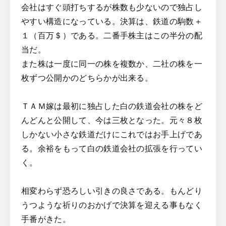
会社はすぐ頭打ちするが株数も少ないので独占し
やすい構造になっている。決算は、鉄道の駒数＋
１（百万＄）である。二番手株主はこの半分の配
当だ。
また株は一度に同一の株を複数か、二社の株を一
枚ずつ公開かのどちらかが出来る。
ＴＡＭ嫁は最初に独占した白の鉄道会社の株をど
んどんと公開して、今は三枚となった。元々８枚
しかない小さな鉄道だけにこれではお手上げであ
る。余裕をもって白の鉄道会社の拡張を行ってい
く。
相変わらず恐ろしい引きの良さである。もんどり
うつような祈りのおかげで決算を迎える事もなく
手番がきた。