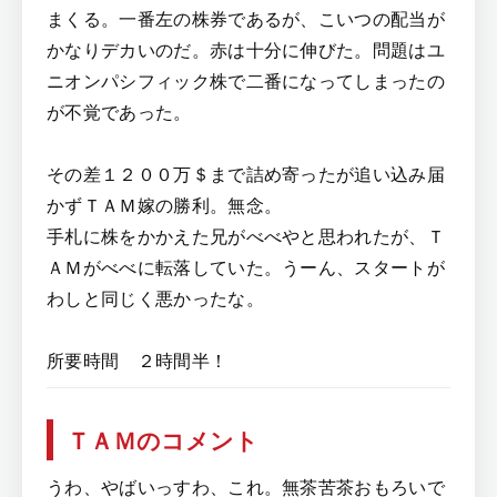
まくる。一番左の株券であるが、こいつの配当が
かなりデカいのだ。赤は十分に伸びた。問題はユ
ニオンパシフィック株で二番になってしまったの
が不覚であった。
その差１２００万＄まで詰め寄ったが追い込み届
かずＴＡＭ嫁の勝利。無念。
手札に株をかかえた兄がべべやと思われたが、Ｔ
ＡＭがべべに転落していた。うーん、スタートが
わしと同じく悪かったな。
所要時間 ２時間半！
ＴＡＭのコメント
うわ、やばいっすわ、これ。無茶苦茶おもろいで