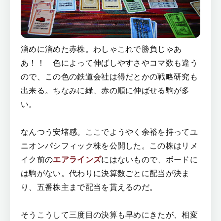
溜めに溜めた赤株。わしゃこれで勝負じゃあ
あ！！ 色によって伸ばしやすさやコマ数も違う
ので、この色の鉄道会社は得だとかの戦略研究も
出来る。ちなみに緑、赤の順に伸ばせる駒が多
い。
なんつう安堵感。ここでようやく余裕を持ってユ
ニオンパシフィック株を公開した。この株はリメ
イク前の
エアラインズ
にはないもので、ボードに
は駒がない。代わりに決算数ごとに配当が決ま
り、五番株主まで配当を貰えるのだ。
そうこうして三度目の決算も早めにきたが、相変