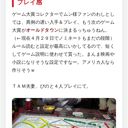
プレイ感
ゲーム大賞コレクターでムン様ファンのわしとし
ては、異例の遅い入手＆プレイ。もう次のゲーム
大賞が
オールドタウン
に決まるっちゅうねん。
（←現在４月２９日でノミネートもまだの段階）
ルール読むと設定が最高にいかしてるので、短く
してゲーム説明に使わせて貰った。まんま映画や
小説になりそうな設定ですなー。アメリカ人なら
作りそうｗ
ＴＡＭ夫妻、ぴのと４人プレイにて。