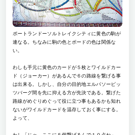
ポートランドーソルトレイクシティに黄色の駒が
連なる。ちなみに駒の色とボードの色は関係な
い。
わしも手元に黄色のカードが５枚とワイルドカー
ド（ジョーカー）があるんで６の路線を繋げる事
は出来る。しかし、自分の目的地エルパソーピッ
ツバーグ間を先に抑える方が先決である。繋げた
路線がめぐりめぐって役に立つ事もあるかも知れ
ないがワイルドカードを温存しておく事にする。
よって、
わし「じゃ、ここに５個繋げるんで１０点ね」