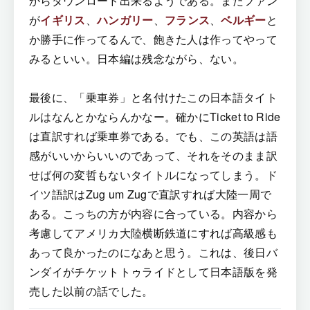
からダウンロード出来るようである。またファン
が
イギリス
、
ハンガリー
、
フランス
、
ベルギー
と
か勝手に作ってるんで、飽きた人は作ってやって
みるといい。日本編は残念ながら、ない。
最後に、「乗車券」と名付けたこの日本語タイト
ルはなんとかならんかなー。確かにTicket to Ride
は直訳すれば乗車券である。でも、この英語は語
感がいいからいいのであって、それをそのまま訳
せば何の変哲もないタイトルになってしまう。ド
イツ語訳はZug um Zugで直訳すれば大陸一周で
ある。こっちの方が内容に合っている。内容から
考慮してアメリカ大陸横断鉄道にすれば高級感も
あって良かったのになあと思う。これは、後日バ
ンダイがチケットトゥライドとして日本語版を発
売した以前の話でした。