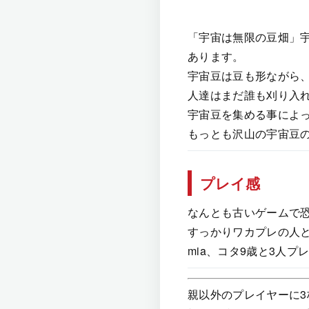
「宇宙は無限の豆畑」
あります。
宇宙豆は豆も形ながら
人達はまだ誰も刈り入
宇宙豆を集める事によ
もっとも沢山の宇宙豆
プレイ感
なんとも古いゲームで
すっかりワカプレの人
mia、コタ9歳と3人プ
親以外のプレイヤーに3