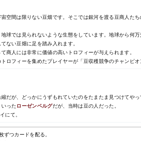
宇宙空間は限りない豆畑です。そこでは銀河を渡る豆商人たち
、地球では見られないような生態をしています。地球から何万
れてない豆畑に足を踏み入れます。
って商人には非常に価値の高いトロフィーが与えられます。
のトロフィーを集めたプレイヤーが「豆収穫競争のチャンピオ
恐縮だが、どっかにうずもれていたのをたまたま見つけてやっ
といった
ローゼンベルグ
だが、当時は豆の人だった。
レイにて。
枚ずつカードを配る。