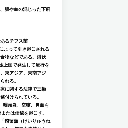
、膿や血の混じった下痢
であるチフス菌
r Typhi) によって引き起こされる
や食物などである。潜伏
展途上国で発生して流行を
カ、東アジア、東南アジ
見られる。
医療に関する法律で三類
義務付けられている。
、咽頭炎、空咳、鼻血を
便または便秘を起こす。
「稽留熱（けいりゅうね