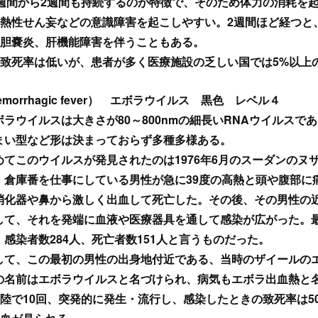
週間から2週間も持続するのが特徴で、そのため体力の消耗を
熱性せん妄などの意識障害を起こしやすい。2週間ほど経つと
胆嚢炎、肝機能障害を伴うこともある。
致死率は低いが、患者が多く医療施設の乏しい国では5%以上
emorrhagic fever） エボラウイルス 黒色 レベル４
ボラウイルスは大きさが80～800nmの細長いRNAウイルスで
まい型など形は決まっておらず多種多様ある。
めてこのウイルスが発見されたのは1976年6月のスーダンのヌザ
、倉庫番を仕事にしている男性が急に39度の高熱と頭や腹部に
消化器や鼻から激しく出血して死亡した。その後、その男性の
して、それを発端に血液や医療器具を通して感染が広がった。
、感染者数284人、死亡者数151人と言うものだった。
して、この最初の男性の出身地付近である、当時のザイールの
の名前はエボラウイルスと名づけられ、病気もエボラ出血熱と名
陸で10回、突発的に発生・流行し、感染したときの致死率は50