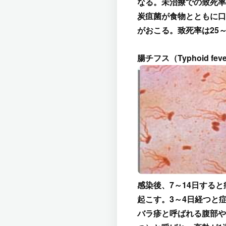
なる。未治療での致死率
炭疽菌が食物とともに口
がおこる。致死率は25～
腸チフス（Typhoid 
感染後、7～14日する
起こす。3～4日経つと
バラ疹と呼ばれる腹部や