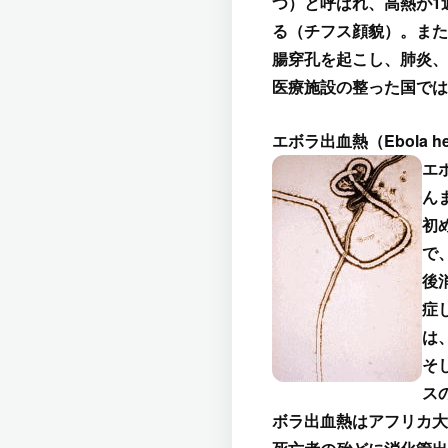
つ）と呼ばれ、高熱が1
る（チフス顔貌）。また
腸穿孔を起こし、肺炎、
医療施設の整った国では
エボラ出血熱（Ebola h
エ
ん
初
で
後
症
は
そ
ス
ボラ出血熱はアフリカ大