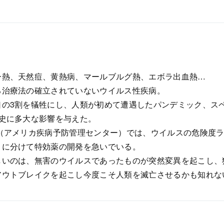
ー熱、天然痘、黄熱病、マールブルグ熱、エボラ出血熱…
る治療法の確立されていないウイルス性疾病。
の3割を犠牲にし、人類が初めて遭遇したパンデミック、スペ
歴史に多大な影響を与えた。
C（アメリカ疾病予防管理センター）では、ウイルスの危険度
４に分けて特効薬の開発を急いでいる。
しいのは、無害のウイルスであったものが突然変異を起こし、
アウトブレイクを起こし今度こそ人類を滅亡させるかも知れな