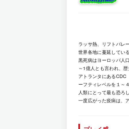
ラッサ熱、リフトバレ
世界各地に蔓延してい
黒死病はヨーロッパ人口
～1億人とも言われ、
アトランタにあるCD
ーフティレベルを１～
人類にとって最も恐ろ
一度広がった疫病は、