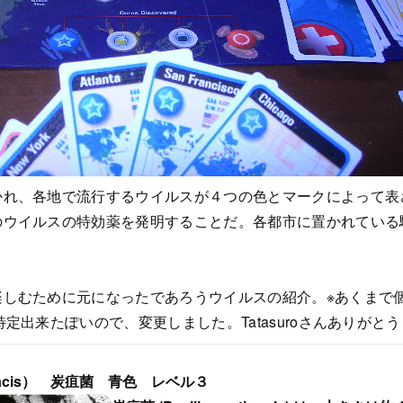
かれ、各地で流行するウイルスが４つの色とマークによって表
のウイルスの特効薬を発明することだ。各都市に置かれている
楽しむために元になったであろうウイルスの紹介。※あくまで
特定出来たぽいので、変更しました。Tatasuroさんありがと
thracis） 炭疽菌 青色 レベル３