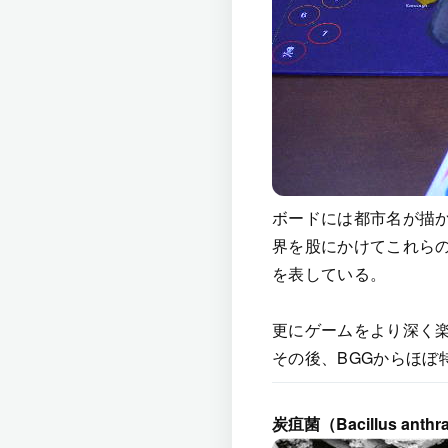
ボードには都市名が描
界を股にかけてこれら
を表している。
更にゲームをより深く
その後、BGGからほぼ
炭疽菌（Bacillus an