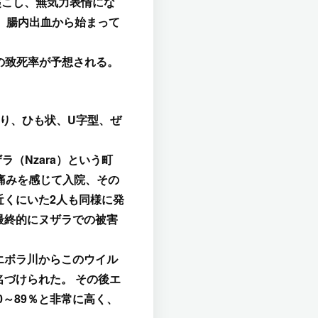
起こし、無気力表情にな
、腸内出血から始まって
の致死率が予想される。
あり、ひも状、U字型、ぜ
ラ（Nzara）という町
痛みを感じて入院、その
近くにいた2人も同様に発
最終的にヌザラでの被害
エボラ川からこのウイル
づけられた。 その後エ
～89％と非常に高く、