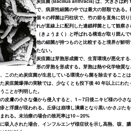
炭疽菌 (Bacillus anthracis) は、大きさは約 1 - 
で、病原性細菌の中では最大の部類である。
個々の桿菌は円柱状で、竹の節を直角に切り
れが直線上に配列した連鎖桿菌として観察さ
（きょうまく）と呼ばれる構造が取り囲んで
他の細菌が持つものと比較すると境界が鮮明
たない。
炭疽菌は芽胞形成菌で、生育環境が悪化する
形の芽胞を形成する。芽胞は熱や化学物質な
、このため炭疽菌が生息している環境から菌を除去することは
た炭疽菌爆弾の実験では、少なくとも投下後 40 年以上にわ
うことが判明した。
の皮膚の小さな傷から侵入すると、1～7日後ニキビ様の小さ
疹と浮腫が現われる。丘疹は崩壊し潰瘍となり黒いかさぶたを
まれる。未治療の場合の致死率は10～20%
に吸入された場合、インフルエンザ様症状を示し高熱、咳、膿