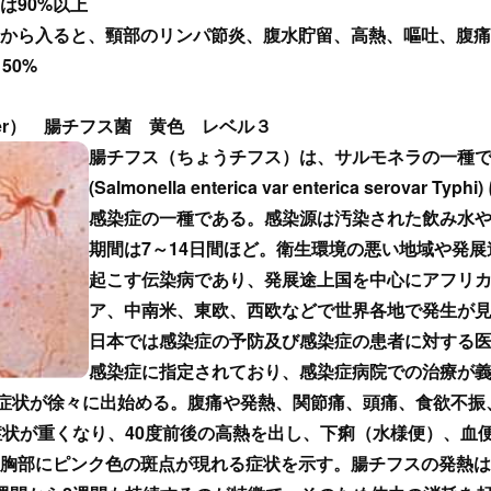
は90%以上
から入ると、頸部のリンパ節炎、腹水貯留、高熱、嘔吐、腹痛
50%
fever） 腸チフス菌 黄色 レベル３
腸チフス（ちょうチフス）は、サルモネラの一種
(Salmonella enterica var enterica serova
感染症の一種である。感染源は汚染された飲み水
期間は7～14日間ほど。衛生環境の悪い地域や発
起こす伝染病であり、発展途上国を中心にアフリ
ア、中南米、東欧、西欧などで世界各地で発生が
日本では感染症の予防及び感染症の患者に対する
感染症に指定されており、感染症病院での治療が
と症状が徐々に出始める。腹痛や発熱、関節痛、頭痛、食欲不振
症状が重くなり、40度前後の高熱を出し、下痢（水様便）、血
胸部にピンク色の斑点が現れる症状を示す。腸チフスの発熱は