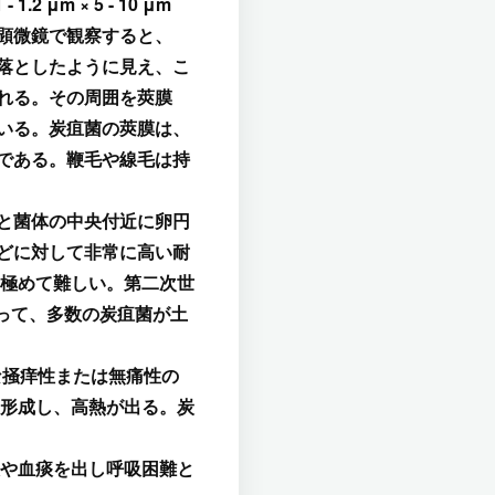
1.2 μm × 5 - 10 μm
顕微鏡で観察すると、
落としたように見え、こ
れる。その周囲を莢膜
いる。炭疽菌の莢膜は、
である。鞭毛や線毛は持
と菌体の中央付近に卵円
どに対して非常に高い耐
極めて難しい。第二次世
たって、多数の炭疽菌が土
な掻痒性または無痛性の
形成し、高熱が出る。炭
や血痰を出し呼吸困難と