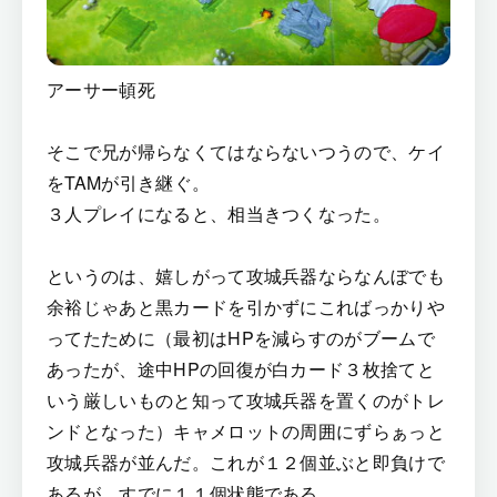
アーサー頓死
そこで兄が帰らなくてはならないつうので、ケイ
をTAMが引き継ぐ。
３人プレイになると、相当きつくなった。
というのは、嬉しがって攻城兵器ならなんぼでも
余裕じゃあと黒カードを引かずにこればっかりや
ってたために（最初はHPを減らすのがブームで
あったが、途中HPの回復が白カード３枚捨てと
いう厳しいものと知って攻城兵器を置くのがトレ
ンドとなった）キャメロットの周囲にずらぁっと
攻城兵器が並んだ。これが１２個並ぶと即負けで
あるが、すでに１１個状態である。