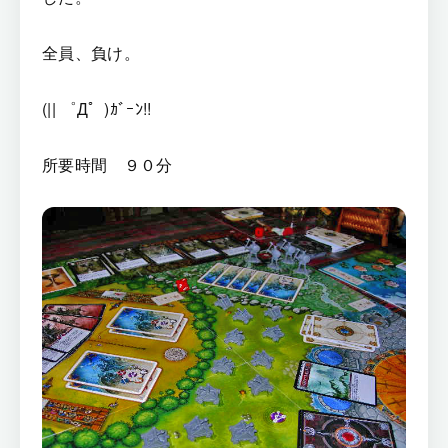
全員、負け。
(|| ゜Д゜)ｶﾞｰﾝ!!
所要時間 ９０分