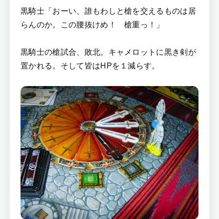
黒騎士「おーい、誰もわしと槍を交えるものは居
らんのか。この腰抜けめ！ 槍重っ！」
黒騎士の槍試合、敗北。キャメロットに黒き剣が
置かれる。そして皆はHPを１減らす。