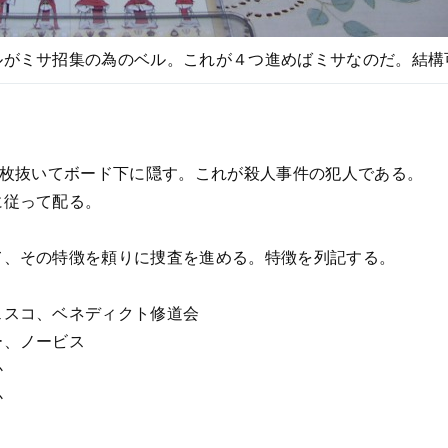
ルがミサ招集の為のベル。これが４つ進めばミサなのだ。結構
1枚抜いてボード下に隠す。これが殺人事件の犯人である。
に従って配る。
て、その特徴を頼りに捜査を進める。特徴を列記する。
ェスコ、ベネディクト修道会
ー、ノービス
か
か