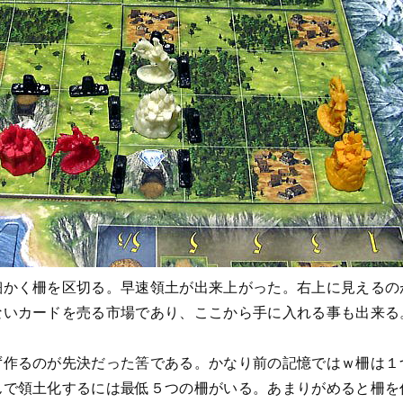
細かく柵を区切る。早速領土が出来上がった。右上に見えるの
ないカードを売る市場であり、ここから手に入れる事も出来る
ず作るのが先決だった筈である。かなり前の記憶ではｗ柵は１
んで領土化するには最低５つの柵がいる。あまりがめると柵を