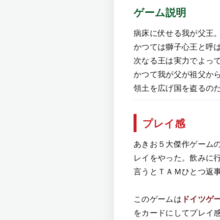
ゲーム説明
病床に伏せる我が父王
かつては獅子心王と呼
次なる王は実力でよっ
かつて我が父が祖父か
領土を広げ国を盗るの
プレイ感
あきお５大傑作ゲーム
レイをやった。飲みに
言うとＴＡＭひとつ返
このゲームは
ドイツゲ
をカードにしてプレイ