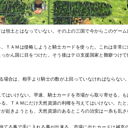
マは領土とはなっていない。その上の三国で今からこのゲーム
る。ＴＡＭは侵略しようと騎士カードを使った。これは非常に
たっかん国に目をつけた。そう後はテロ支援国家と難癖つけて
する場合は、相手より騎士の数が上回っていなければならない
れてはいけない。早速、騎士カードを市場から取り寄せる。も
いる。ＴＡＭにだけ天然資源の利権を与えてはいけない。たと
奪が起きようとも、天然資源のあるところの治安は一糸も乱さ
に捨てる事で手に入れる事が出来る。市場に出たカードは補充