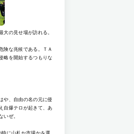
最大の見せ場が訪れる。
危険な兆候である。ＴＡ
侵略を開始するつもりな
。
はや、自由の名の元に侵
え自爆テロが起きて、あ
ないぜ。
の時に山札か市場かを選