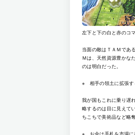
左下と下の白と赤のコ
当面の敵はＴＡＭであ
Ｍは、天然資源豊かな
のは明白だった。
※ 相手の領土に拡張
我が国もこれに乗り遅
略するのは目に見えて
ちこちで美術品など略
※ お金は手札を市場