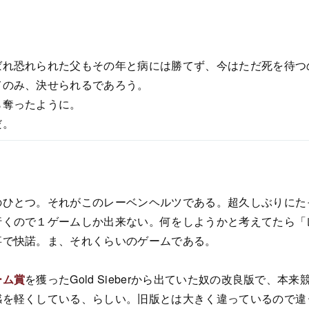
。
ばれ恐れられた父もその年と病には勝てず、今はただ死を待つ
てのみ、決せられるであろう。
ら奪ったように。
だ。
のひとつ。それがこのレーベンヘルツである。超久しぶりにた
行くので１ゲームしか出来ない。何をしようかと考えてたら「
事で快諾。ま、それくらいのゲームである。
ーム賞
を獲ったGold Sieberから出ていた奴の改良版で、本
感を軽くしている、らしい。旧版とは大きく違っているので違