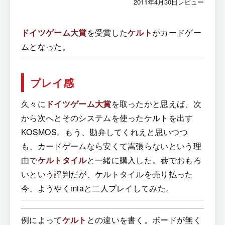
2011年4月30日レビュー
ドイツゲーム大賞
を受賞した
ケルト
がカードゲー
ムとなった。
プレイ感
久々に
ドイツゲーム大賞
を取ったかと思えば、次
から次へとそのシステムを使ったケルトを出す
KOSMOS。もう、勘弁してくれえと思いつつ
も、カードゲームなら安くて嵩張らないという理
由で
ケルトタイル
と一緒に購入した。巷でおもろ
いという評判だが、ケルトタイルを売り払った
今、ようやくmiaと二人プレイしてみた。
例によって
ケルト
との違いを書く。ボードが無く