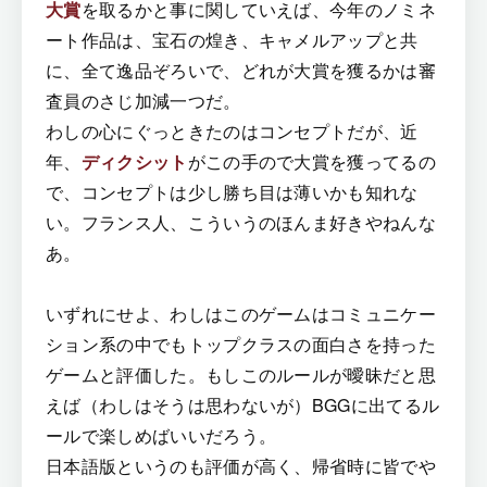
大賞
を取るかと事に関していえば、今年のノミネ
ート作品は、宝石の煌き、キャメルアップと共
に、全て逸品ぞろいで、どれが大賞を獲るかは審
査員のさじ加減一つだ。
わしの心にぐっときたのはコンセプトだが、近
年、
ディクシット
がこの手ので大賞を獲ってるの
で、コンセプトは少し勝ち目は薄いかも知れな
い。フランス人、こういうのほんま好きやねんな
あ。
いずれにせよ、わしはこのゲームはコミュニケー
ション系の中でもトップクラスの面白さを持った
ゲームと評価した。もしこのルールが曖昧だと思
えば（わしはそうは思わないが）BGGに出てるル
ールで楽しめばいいだろう。
日本語版というのも評価が高く、帰省時に皆でや