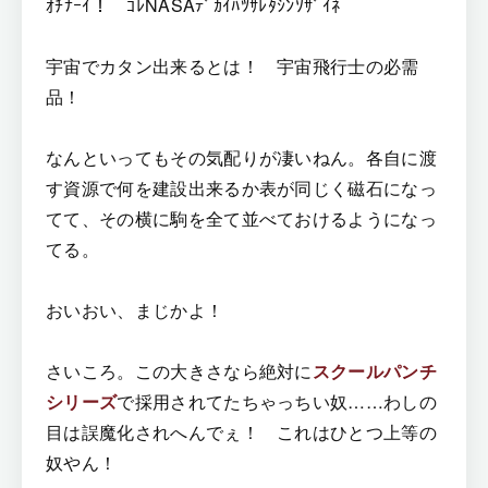
ｵﾁﾅｰｲ！ ｺﾚNASAﾃﾞｶｲﾊﾂｻﾚﾀｼﾝｿｻﾞｲﾈ
宇宙でカタン出来るとは！ 宇宙飛行士の必需
品！
なんといってもその気配りが凄いねん。各自に渡
す資源で何を建設出来るか表が同じく磁石になっ
てて、その横に駒を全て並べておけるようになっ
てる。
おいおい、まじかよ！
さいころ。この大きさなら絶対に
スクールパンチ
シリーズ
で採用されてたちゃっちい奴……わしの
目は誤魔化されへんでぇ！ これはひとつ上等の
奴やん！