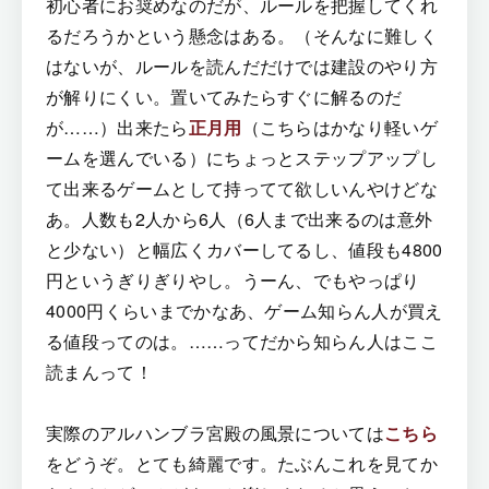
初心者にお奨めなのだが、ルールを把握してくれ
るだろうかという懸念はある。（そんなに難しく
はないが、ルールを読んだだけでは建設のやり方
が解りにくい。置いてみたらすぐに解るのだ
が……）出来たら
正月用
（こちらはかなり軽いゲ
ームを選んでいる）にちょっとステップアップし
て出来るゲームとして持ってて欲しいんやけどな
あ。人数も2人から6人（6人まで出来るのは意外
と少ない）と幅広くカバーしてるし、値段も4800
円というぎりぎりやし。うーん、でもやっぱり
4000円くらいまでかなあ、ゲーム知らん人が買え
る値段ってのは。……ってだから知らん人はここ
読まんって！
実際のアルハンブラ宮殿の風景については
こちら
をどうぞ。とても綺麗です。たぶんこれを見てか