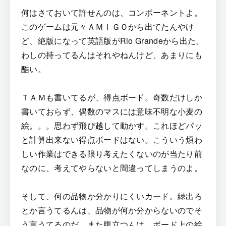
何はさておいて許せんのは、コンポーネントよ。
このゲームは元々ＡＭＩＧＯから出てたんやけ
ど、絶版になって英語版がRio Grandeから出た。
わしの持ってるんはそれやねんけど、あまりにも
酷い。
ＴＡＭも書いてるが、得点ボード。奇数だけしか
書いておらず、偶数のマスには意味不明な小麦の
絵。。。思わず飛び越して動かす。これほどパッ
と計算出来ない得点ボードはない。こういう煩わ
しい作業はできる限り考えたくないのが当たり前
なのに、考えてやらないと間違ってしまうのよ。
そして、何の品物か分かりにくいカード。緑出ろ
とか言うてるんは、品物が何か分からないのでそ
う言うてるのだ。また腹立つんは、ボード上の絵