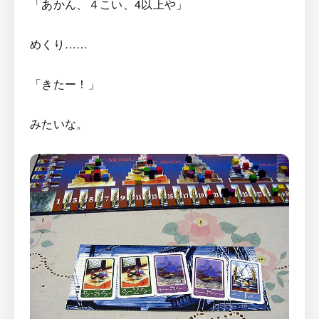
「あかん、４こい、4以上や」
めくり……
「きたー！」
みたいな。