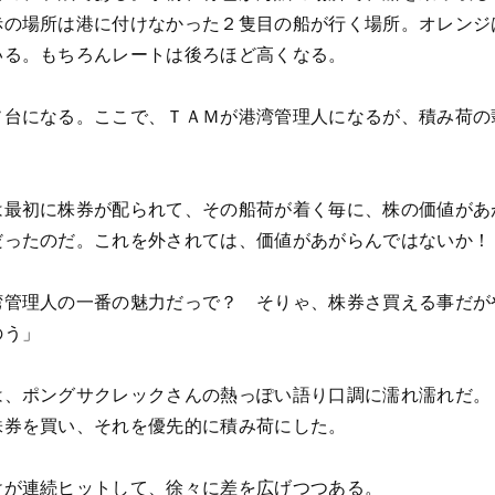
赤の場所は港に付けなかった２隻目の船が行く場所。オレンジ
いる。もちろんレートは後ろほど高くなる。
ソ台になる。ここで、ＴＡＭが港湾管理人になるが、積み荷の
は最初に株券が配られて、その船荷が着く毎に、株の価値があ
だったのだ。これを外されては、価値があがらんではないか！
湾管理人の一番の魅力だっで？ そりゃ、株券さ買える事だが
のう」
は、ポングサクレックさんの熱っぽい語り口調に濡れ濡れだ。
株券を買い、それを優先的に積み荷にした。
けが連続ヒットして、徐々に差を広げつつある。