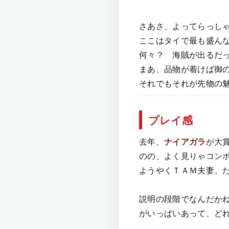
さあさ、よってらっし
ここはタイで最も盛ん
何々？ 海賊が出るだ
まあ、品物が着けば御
それでもそれが先物の
プレイ感
去年、
ナイアガラ
が大
のの、よく見りゃコン
ようやくＴＡＭ夫妻、
説明の段階でなんだか
がいっぱいあって、ど