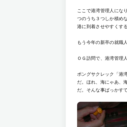
ここで港湾管理人にな
つのうち３つしか積め
港に到着させやすくす
もう今年の新卒の就職
ＯＧ訪問で、港湾管理
ポングサクレック「港
だ。ほれ、海にゃあ、
だ。そんな事ばっかす