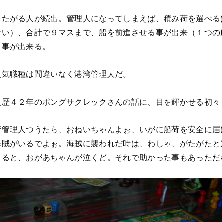
りたがる人が続出。管理人になってしまえば、積み荷を選べる
ない）、合計で９マスまで、船を前進させる事が出来（１つの
る事が出来る。
人気職種は間違いなく港湾管理人だ。
人歴４２年のポングサクレックさんの話に、目を輝かせる初々
湾管理人つうたら、おねいちゃんよぉ、いがに船荷を安全に届
海賊がいるでよぉ。海賊に襲われだ時は、わしゃ、がたがたと
てると、おがあちゃんが泣くど。それで助かった事もあっただ