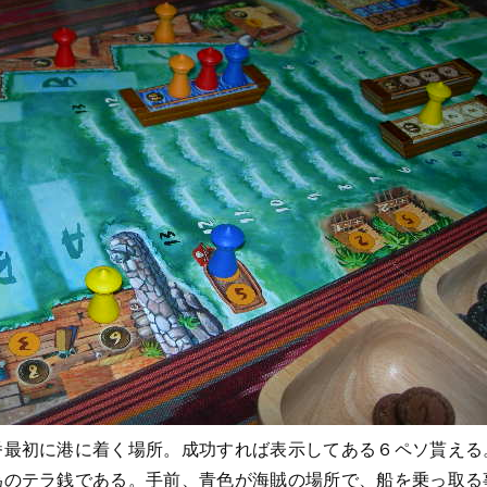
番最初に港に着く場所。成功すれば表示してある６ペソ貰える
為のテラ銭である。手前、青色が海賊の場所で、船を乗っ取る