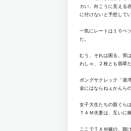
カい。向こうに見える
に付けないと予想して
一気にレートは１０ペ
た。
むう、それは困る。実
わしゃ、２枚とも翡翠
ポングサクレック「港
金にはならねぇかんら
女子大生たちの股ぐら
ＴＡＭ夫妻は、互いに
ここでＴＡＭ嫁の、賭