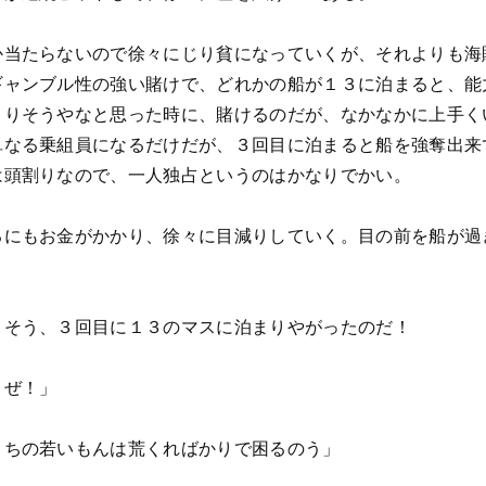
か当たらないので徐々にじり貧になっていくが、それよりも海
ギャンブル性の強い賭けで、どれかの船が１３に泊まると、能
まりそうやなと思った時に、賭けるのだが、なかなかに上手く
単なる乗組員になるだけだが、３回目に泊まると船を強奪出来
は頭割りなので、一人独占というのはかなりでかい。
るにもお金がかかり、徐々に目減りしていく。目の前を船が過
。そう、３回目に１３のマスに泊まりやがったのだ！
うぜ！」
うちの若いもんは荒くればかりで困るのう」