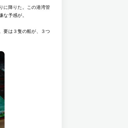
りに降りた。この港湾管
嫌な予感が。
。要は３隻の船が、３つ