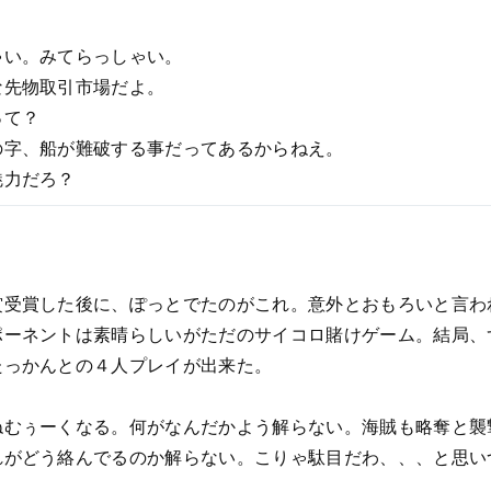
ゃい。みてらっしゃい。
な先物取引市場だよ。
って？
の字、船が難破する事だってあるからねえ。
魅力だろ？
賞受賞した後に、ぽっとでたのがこれ。意外とおもろいと言わ
ポーネントは素晴らしいがただのサイコロ賭けゲーム。結局、
たっかんとの４人プレイが出来た。
ねむぅーくなる。何がなんだかよう解らない。海賊も略奪と襲
れがどう絡んでるのか解らない。こりゃ駄目だわ、、、と思い