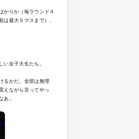
ばかりか（毎ラウンド４
船は最大５マスまで）、
しい女子大生たち。
けるかだ。全部は無理
震えながら言ってやっ
なあ」