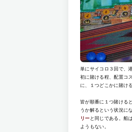
単にサイコロ３回で、
初に賭ける程、配置コ
に、１つどこかに賭け
皆が順番に１つ賭ける
うか解るという状況に
リー
と同じである。船
ようもない。