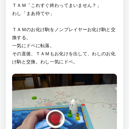
ＴＡＭ「これすぐ終わってまいません？」
わし「まあ待てや」
ＴＡＭのお化け駒をノンプレイヤーお化け駒と交
換する。
一気にドベに転落。
その直後、ＴＡＭもお化けを出して、わしのお化
け駒と交換。わし一気にドベ。