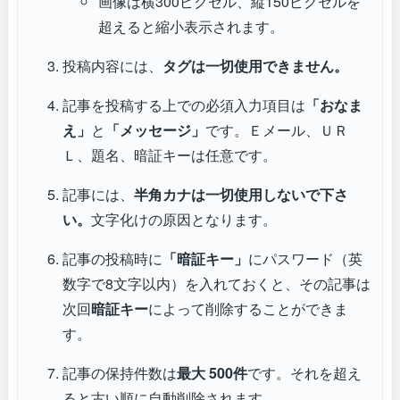
画像は横300ピクセル、縦150ピクセルを
超えると縮小表示されます。
投稿内容には、
タグは一切使用できません。
記事を投稿する上での必須入力項目は
「おなま
え」
と
「メッセージ」
です。Ｅメール、ＵＲ
Ｌ、題名、暗証キーは任意です。
記事には、
半角カナは一切使用しないで下さ
い。
文字化けの原因となります。
記事の投稿時に
「暗証キー」
にパスワード（英
数字で8文字以内）を入れておくと、その記事は
次回
暗証キー
によって削除することができま
す。
記事の保持件数は
最大 500件
です。それを超え
ると古い順に自動削除されます。