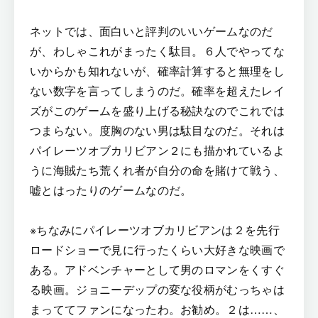
ネットでは、面白いと評判のいいゲームなのだ
が、わしゃこれがまったく駄目。６人でやってな
いからかも知れないが、確率計算すると無理をし
ない数字を言ってしまうのだ。確率を超えたレイ
ズがこのゲームを盛り上げる秘訣なのでこれでは
つまらない。度胸のない男は駄目なのだ。それは
パイレーツオブカリビアン２にも描かれているよ
うに海賊たち荒くれ者が自分の命を賭けて戦う、
嘘とはったりのゲームなのだ。
※ちなみにパイレーツオブカリビアンは２を先行
ロードショーで見に行ったくらい大好きな映画で
ある。アドベンチャーとして男のロマンをくすぐ
る映画。ジョニーデップの変な役柄がむっちゃは
まっててファンになったわ。お勧め。２は……、