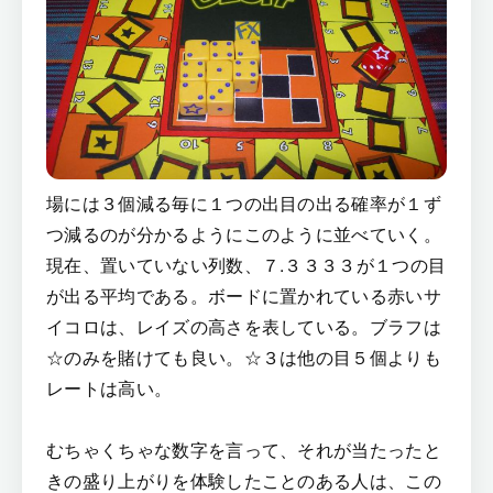
場には３個減る毎に１つの出目の出る確率が１ず
つ減るのが分かるようにこのように並べていく。
現在、置いていない列数、７.３３３３が１つの目
が出る平均である。ボードに置かれている赤いサ
イコロは、レイズの高さを表している。ブラフは
☆のみを賭けても良い。☆３は他の目５個よりも
レートは高い。
むちゃくちゃな数字を言って、それが当たったと
きの盛り上がりを体験したことのある人は、この