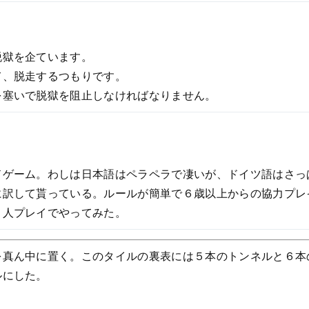
脱獄を企ています。
て、脱走するつもりです。
を塞いで脱獄を阻止しなければなりません。
ドゲーム。わしは日本語はペラペラで凄いが、ドイツ語はさっ
訳して貰っている。ルールが簡単で６歳以上からの協力プレイ
４人プレイでやってみた。
を真ん中に置く。このタイルの裏表には５本のトンネルと６本
ルにした。