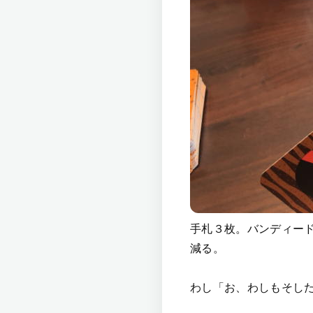
手札３枚。バンディー
減る。
わし「お、わしもそし