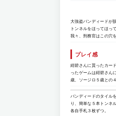
大強盗バンディードが
トンネルをほってほっ
我々、刑務官はこの穴
プレイ感
紺碧さんに貰ったカー
ったゲームは紺碧さんに
歳、ソージロ５歳との
バンディードのタイル
り、簡単な５本トンネ
各自手札３枚ずつ。